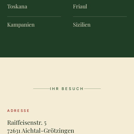
Toskana
Friaul
Kampanien
Sizilien
IHR BESUCH
ADRESSE
Raiffeisenstr. 5
72631 Aichtal-Grötzingen