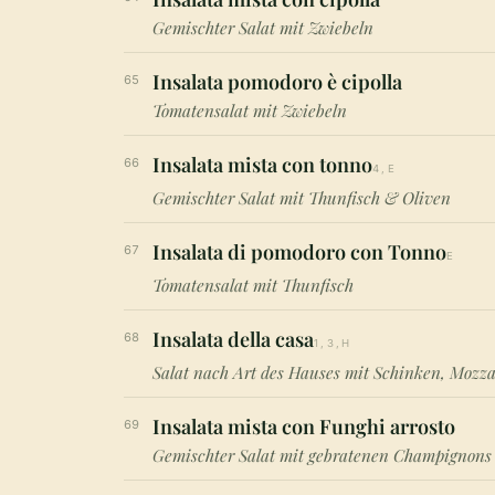
Gemischter Salat mit Zwiebeln
Insalata pomodoro è cipolla
65
Tomatensalat mit Zwiebeln
Insalata mista con tonno
66
4,E
Gemischter Salat mit Thunfisch & Oliven
Insalata di pomodoro con Tonno
67
E
Tomatensalat mit Thunfisch
Insalata della casa
68
1,3,H
Salat nach Art des Hauses mit Schinken, Mozza
Insalata mista con Funghi arrosto
69
Gemischter Salat mit gebratenen Champignons