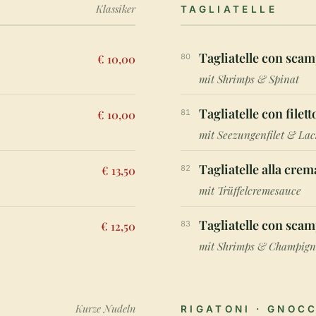
Klassiker
TAGLIATELLE
Tagliatelle con scam
€ 10,00
80
mit Shrimps & Spinat
Tagliatelle con filet
€ 10,00
81
mit Seezungenfilet & Lac
Tagliatelle alla crem
€ 13,50
82
mit Trüffelcremesauce
Tagliatelle con scam
€ 12,50
83
mit Shrimps & Champign
Kurze Nudeln
RIGATONI · GNOCC