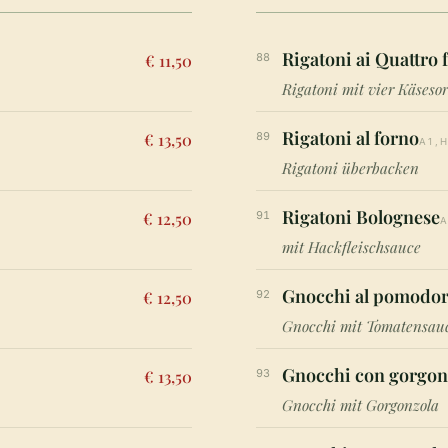
Rigatoni ai Quattro
€ 11,50
88
Rigatoni mit vier Käseso
Rigatoni al forno
€ 13,50
89
A1,
Rigatoni überbacken
Rigatoni Bolognese
€ 12,50
91
A
mit Hackfleischsauce
Gnocchi al pomodor
€ 12,50
92
Gnocchi mit Tomatensau
Gnocchi con gorgon
€ 13,50
93
Gnocchi mit Gorgonzola