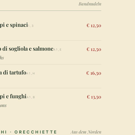
Bandnudeln
pi e spinaci
€ 12,50
1,3
to di sogliola e salmone
€ 12,50
A1,E
hs
a di tartufo
€ 16,50
A1,H
pi e funghi
€ 13,50
A1,B
ons
Aus dem Norden
HI · ORECCHIETTE