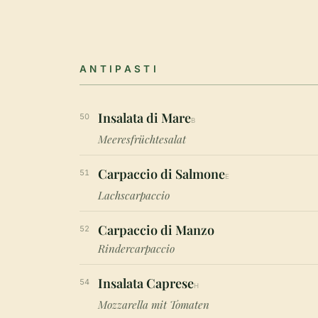
ANTIPASTI
Insalata di Mare
50
B
Meeresfrüchtesalat
Carpaccio di Salmone
51
E
Lachscarpaccio
Carpaccio di Manzo
52
Rindercarpaccio
Insalata Caprese
54
H
Mozzarella mit Tomaten