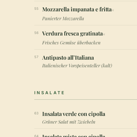
Mozzarella impanata e fritta
55
H
Panierter Mozzarella
Verdura fresca gratinata
56
H
Frisches Gemüse überbacken
Antipasto all’Italiana
57
Italienischer Vorspeisenteller (kalt)
INSALATE
Insalata verde con cipolla
63
Grüner Salat mit Zwiebeln
Insalata mista con cipolla
64