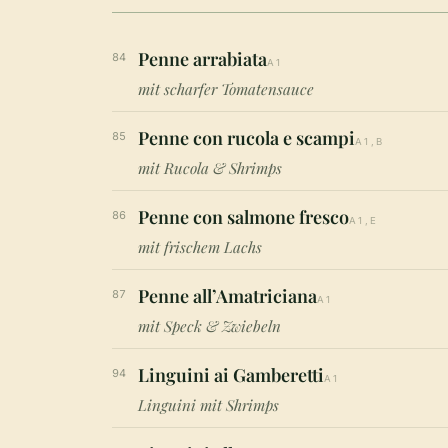
Penne arrabiata
84
A1
mit scharfer Tomatensauce
Penne con rucola e scampi
85
A1,B
mit Rucola & Shrimps
Penne con salmone fresco
86
A1,E
mit frischem Lachs
Penne all’Amatriciana
87
A1
mit Speck & Zwiebeln
Linguini ai Gamberetti
94
A1
Linguini mit Shrimps