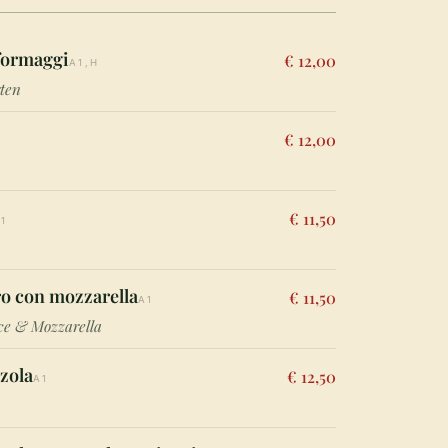
 formaggi
€ 12,00
A1,H
rten
€ 12,00
H
€ 11,50
1
o con mozzarella
€ 11,50
A1
ce & Mozzarella
zola
€ 12,50
A1