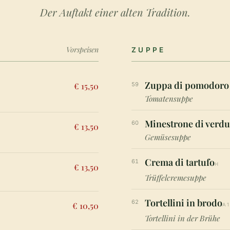
Der Auftakt einer alten Tradition.
Vorspeisen
ZUPPE
Zuppa di pomodoro
€ 15,50
59
Tomatensuppe
Minestrone di verdu
60
€ 13,50
Gemüsesuppe
Crema di tartufo
61
H
€ 13,50
Trüffelcremesuppe
Tortellini in brodo
62
€ 10,50
A
Tortellini in der Brühe