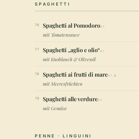
SPAGHETTI
Spaghetti al Pomodoro
76
A1
mit Tomatensauce
Spaghetti „aglio e olio“
77
A1
mit Knoblauch & Olivenöl
Spaghetti ai frutti di mare
78
A1,B
mit Meeresfrüchten
Spaghetti alle verdure
79
A1
mit Gemüse
PENNE · LINGUINI